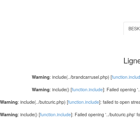
BESK
Ligne
Warning
: include(../brandcarrusel.php) [
function.inclu
Warning
: include() [
function.include
]: Failed opening '
Warning
: include(../butcuric.php) [
function.include
]: failed to open str
Warning
: include() [
function.include
]: Failed opening '../butcuric.php' f