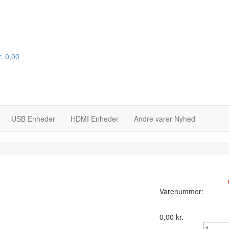
.
0,00
USB Enheder
HDMI Enheder
Andre varer
Nyhed
På lager :
Varenummer:
0,00
kr.
Antal :