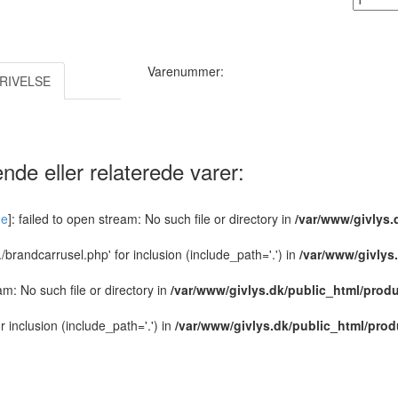
Varenummer:
RIVELSE
nde eller relaterede varer:
de
]: failed to open stream: No such file or directory in
/var/www/givlys.
../brandcarrusel.php' for inclusion (include_path='.') in
/var/www/givlys
eam: No such file or directory in
/var/www/givlys.dk/public_html/produ
or inclusion (include_path='.') in
/var/www/givlys.dk/public_html/prod