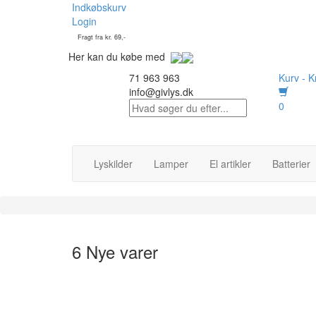
Indkøbskurv
Login
Fragt fra kr. 69,-
Her kan du købe med
71 963 963
Kurv -
Kr
info@givlys.dk
0
Lyskilder
Lamper
El artikler
Batterier
6 Nye varer