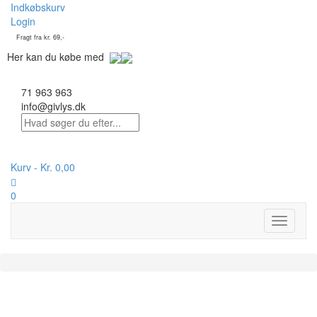
Indkøbskurv
Login
Fragt fra kr. 69,-
Her kan du købe med
71 963 963
info@givlys.dk
Kurv -
Kr.
0,00
0
Toggle
navigati
På lager :