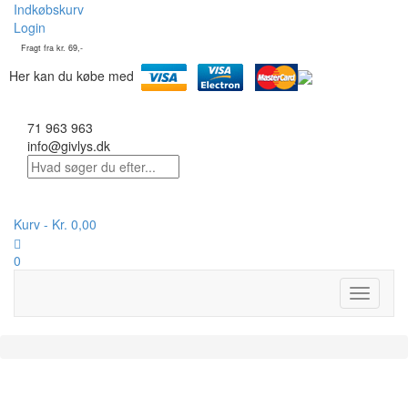
Indkøbskurv
Login
Fragt fra kr. 69,-
Her kan du købe med
71 963 963
info@givlys.dk
Kurv -
Kr.
0,00
0
Toggle
navigati
På lager :