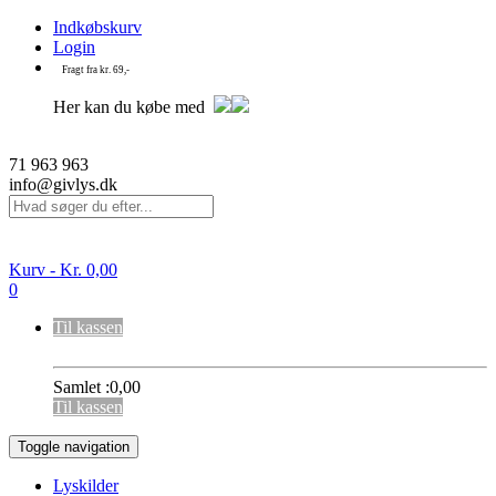
Indkøbskurv
Login
Fragt fra kr. 69,-
Her kan du købe med
71 963 963
info@givlys.dk
Kurv -
Kr.
0,00
0
Til kassen
Samlet :
0,00
Til kassen
Toggle navigation
Lyskilder