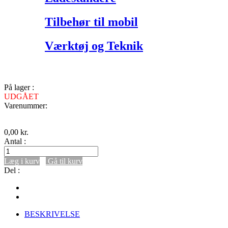
Tilbehør til mobil
Værktøj og Teknik
På lager :
UDGÅET
Varenummer:
0,00
kr.
Antal :
Læg i kurv
Gå til kurv
Del :
BESKRIVELSE