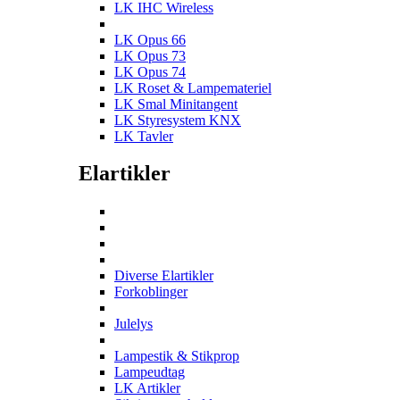
LK IHC Wireless
LK Opus 66
LK Opus 73
LK Opus 74
LK Roset & Lampemateriel
LK Smal Minitangent
LK Styresystem KNX
LK Tavler
Elartikler
Diverse Elartikler
Forkoblinger
Julelys
Lampestik & Stikprop
Lampeudtag
LK Artikler