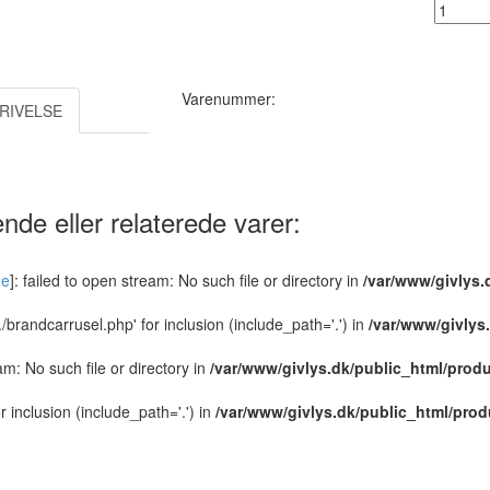
Antal :
Varenummer:
RIVELSE
nde eller relaterede varer:
de
]: failed to open stream: No such file or directory in
/var/www/givlys.
../brandcarrusel.php' for inclusion (include_path='.') in
/var/www/givlys
eam: No such file or directory in
/var/www/givlys.dk/public_html/produ
or inclusion (include_path='.') in
/var/www/givlys.dk/public_html/prod