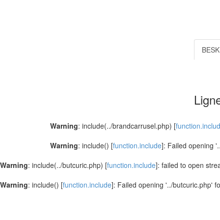
BESK
Ligne
Warning
: include(../brandcarrusel.php) [
function.inclu
Warning
: include() [
function.include
]: Failed opening '
Warning
: include(../butcuric.php) [
function.include
]: failed to open str
Warning
: include() [
function.include
]: Failed opening '../butcuric.php' f