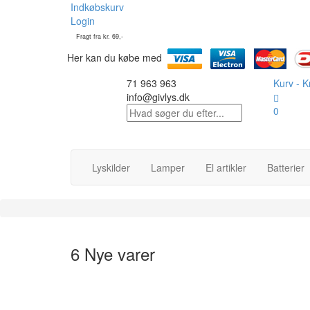
Indkøbskurv
Login
Fragt fra kr. 69,-
Her kan du købe med
71 963 963
Kurv -
Kr
info@givlys.dk
0
Lyskilder
Lamper
El artikler
Batterier
6 Nye varer