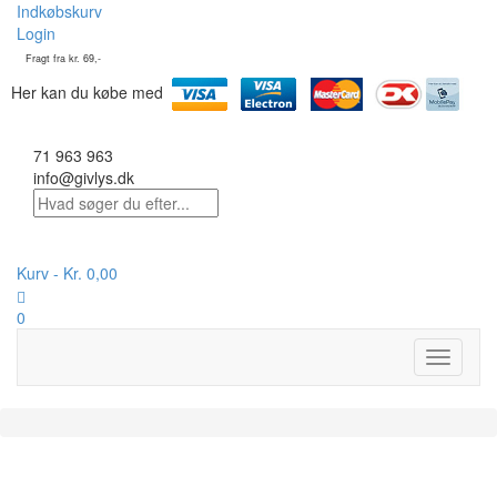
Indkøbskurv
Login
Fragt fra kr. 69,-
Her kan du købe med
71 963 963
info@givlys.dk
Kurv -
Kr.
0,00
0
Toggle
navigati
På lager :