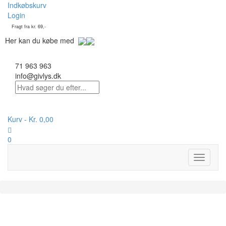
Indkøbskurv
Login
Fragt fra kr. 69,-
Her kan du købe med
71 963 963
info@givlys.dk
Kurv -
Kr.
0,00
0
Toggle
navigati
På lager :