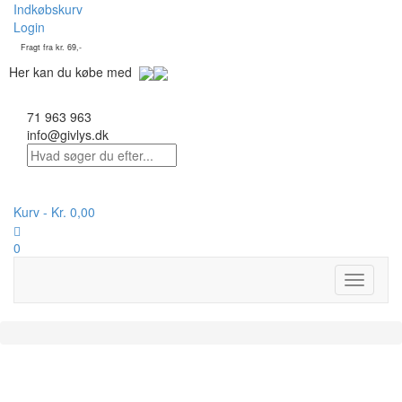
Indkøbskurv
Login
Fragt fra kr. 69,-
Her kan du købe med
71 963 963
info@givlys.dk
Kurv -
Kr.
0,00
0
Toggle
navigati
På lager :