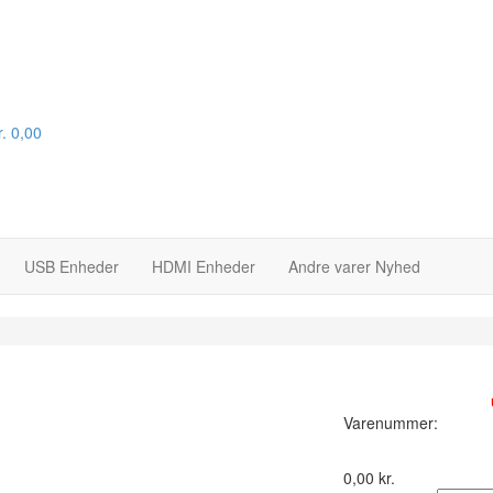
.
0,00
USB Enheder
HDMI Enheder
Andre varer
Nyhed
På lager :
Varenummer:
0,00
kr.