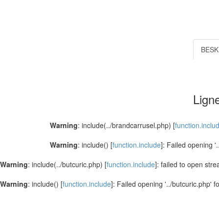
BESK
Ligne
Warning
: include(../brandcarrusel.php) [
function.inclu
Warning
: include() [
function.include
]: Failed opening '
Warning
: include(../butcuric.php) [
function.include
]: failed to open str
Warning
: include() [
function.include
]: Failed opening '../butcuric.php' f