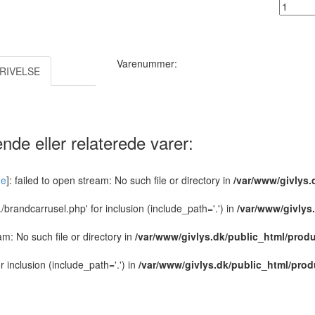
Antal :
Varenummer:
RIVELSE
nde eller relaterede varer:
de
]: failed to open stream: No such file or directory in
/var/www/givlys.
../brandcarrusel.php' for inclusion (include_path='.') in
/var/www/givlys
eam: No such file or directory in
/var/www/givlys.dk/public_html/produ
or inclusion (include_path='.') in
/var/www/givlys.dk/public_html/prod