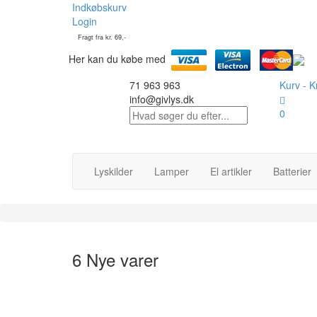
Indkøbskurv
Login
Fragt fra kr. 69,-
Her kan du købe med
71 963 963
Kurv -
Kr
info@givlys.dk
0
Lyskilder
Lamper
El artikler
Batterier
6 Nye varer