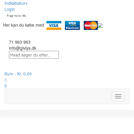
Indkøbskurv
Login
Fragt fra kr. 69,-
Her kan du købe med
71 963 963
info@givlys.dk
Kurv -
Kr.
0,00
0
Toggle
navigati
På lager :