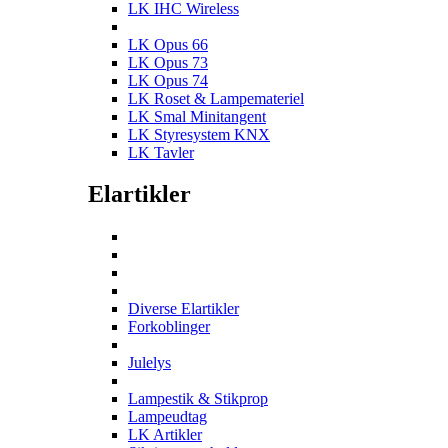
LK IHC Wireless
LK Opus 66
LK Opus 73
LK Opus 74
LK Roset & Lampemateriel
LK Smal Minitangent
LK Styresystem KNX
LK Tavler
Elartikler
Diverse Elartikler
Forkoblinger
Julelys
Lampestik & Stikprop
Lampeudtag
LK Artikler