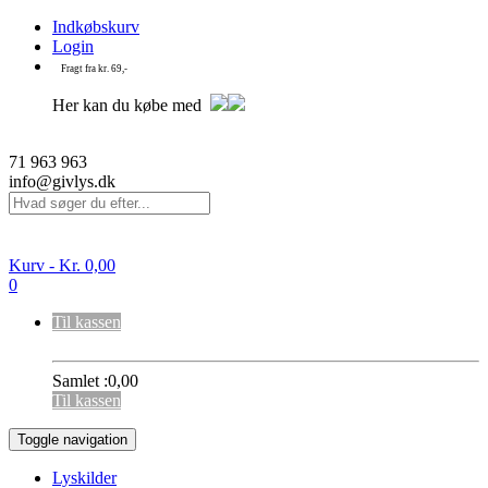
Indkøbskurv
Login
Fragt fra kr. 69,-
Her kan du købe med
71 963 963
info@givlys.dk
Kurv -
Kr.
0,00
0
Til kassen
Samlet :
0,00
Til kassen
Toggle navigation
Lyskilder