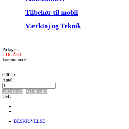
Tilbehør til mobil
Værktøj og Teknik
På lager :
UDGÅET
Varenummer:
0,00
kr.
Antal :
Læg i kurv
Gå til kurv
Del :
BESKRIVELSE