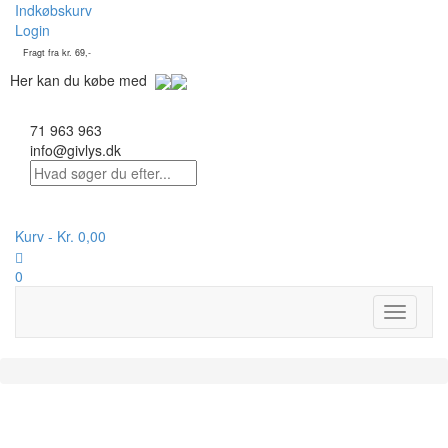
Indkøbskurv
Login
Fragt fra kr. 69,-
Her kan du købe med
71 963 963
info@givlys.dk
Kurv -
Kr.
0,00
0
Toggle
navigati
På lager :