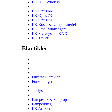
LK IHC Wireless
LK Opus 66
LK Opus 73
LK Opus 74
LK Roset & Lampemateriel
LK Smal Minitangent
LK Styresystem KNX
LK Tavler
Elartikler
Diverse Elartikler
Forkoblinger
Julelys
Lampestik & Stikprop
Lampeudtag
LK Artikler