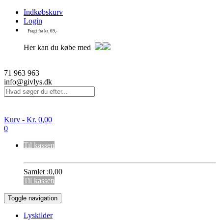
Indkøbskurv
Login
Fragt fra kr. 69,-
Her kan du købe med
71 963 963
info@givlys.dk
Kurv -
Kr.
0,00
0
Til kassen
Samlet :
0,00
Til kassen
Toggle navigation
Lyskilder