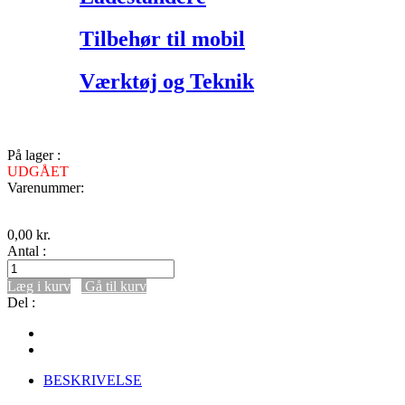
Tilbehør til mobil
Værktøj og Teknik
På lager :
UDGÅET
Varenummer:
0,00
kr.
Antal :
Læg i kurv
Gå til kurv
Del :
BESKRIVELSE