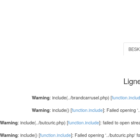
BESK
Ligne
Warning
: include(../brandcarrusel.php) [
function.inclu
Warning
: include() [
function.include
]: Failed opening '
Warning
: include(../butcuric.php) [
function.include
]: failed to open str
Warning
: include() [
function.include
]: Failed opening '../butcuric.php' f