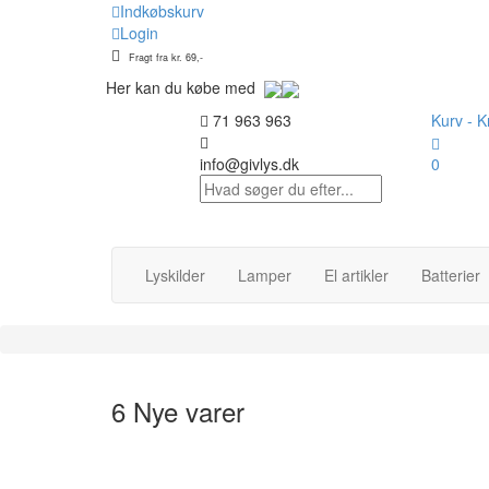
Indkøbskurv
Login
Fragt fra kr. 69,-
Her kan du købe med
71 963 963
Kurv -
Kr
info@givlys.dk
0
Lyskilder
Lamper
El artikler
Batterier
6 Nye varer