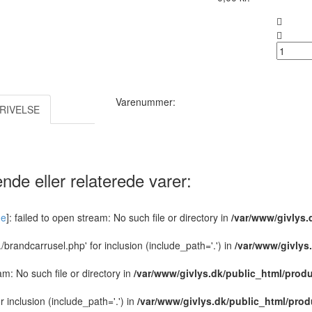
Antal :
Varenummer:
RIVELSE
nde eller relaterede varer:
de
]: failed to open stream: No such file or directory in
/var/www/givlys.
../brandcarrusel.php' for inclusion (include_path='.') in
/var/www/givlys
eam: No such file or directory in
/var/www/givlys.dk/public_html/produ
or inclusion (include_path='.') in
/var/www/givlys.dk/public_html/prod