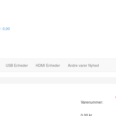
.
0,00
USB Enheder
HDMI Enheder
Andre varer
Nyhed
På lager :
Varenummer:
0,00
kr.