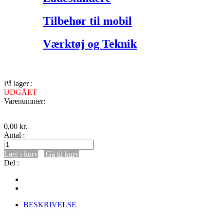
Tilbehør til mobil
Værktøj og Teknik
På lager :
UDGÅET
Varenummer:
0,00
kr.
Antal :
Læg i kurv
Gå til kurv
Del :
BESKRIVELSE