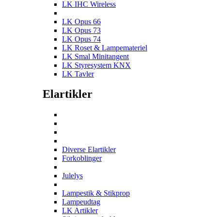
LK IHC Wireless
LK Opus 66
LK Opus 73
LK Opus 74
LK Roset & Lampemateriel
LK Smal Minitangent
LK Styresystem KNX
LK Tavler
Elartikler
Diverse Elartikler
Forkoblinger
Julelys
Lampestik & Stikprop
Lampeudtag
LK Artikler