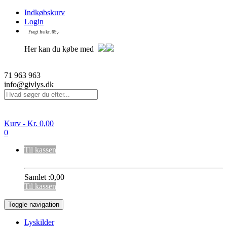
Indkøbskurv
Login
Fragt fra kr. 69,-
Her kan du købe med
71 963 963
info@givlys.dk
Kurv -
Kr.
0,00
0
Til kassen
Samlet :
0,00
Til kassen
Toggle navigation
Lyskilder