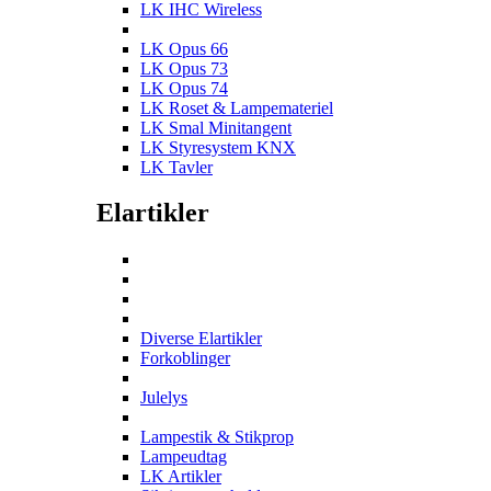
LK IHC Wireless
LK Opus 66
LK Opus 73
LK Opus 74
LK Roset & Lampemateriel
LK Smal Minitangent
LK Styresystem KNX
LK Tavler
Elartikler
Diverse Elartikler
Forkoblinger
Julelys
Lampestik & Stikprop
Lampeudtag
LK Artikler