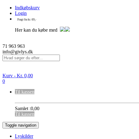
Indkøbskurv
Login
Fragt fra kr. 69,-
Her kan du købe med
71 963 963
info@givlys.dk
Kurv -
Kr.
0,00
0
Til kassen
Samlet :
0,00
Til kassen
Toggle navigation
Lyskilder