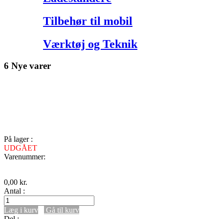
Tilbehør til mobil
Værktøj og Teknik
6 Nye varer
På lager :
UDGÅET
Varenummer:
0,00
kr.
Antal :
Læg i kurv
Gå til kurv
Del :