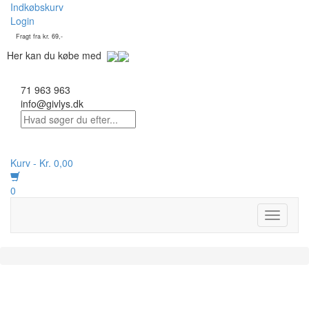
Indkøbskurv
Login
Fragt fra kr. 69,-
Her kan du købe med
71 963 963
info@givlys.dk
Kurv -
Kr.
0,00
0
Toggle
navigati
På lager :