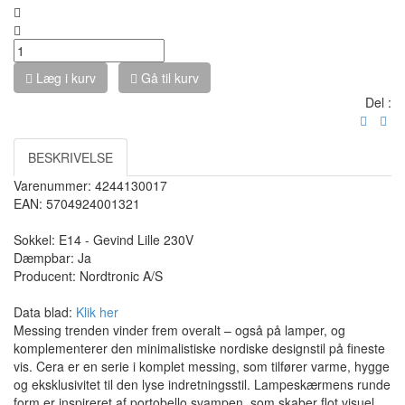
Læg i kurv
Gå til kurv
Del :
BESKRIVELSE
Varenummer: 4244130017
EAN: 5704924001321
Sokkel: E14 - Gevind Lille 230V
Dæmpbar: Ja
Producent:
Nordtronic A/S
Data blad:
Klik her
Messing trenden vinder frem overalt – også på lamper, og
komplementerer den minimalistiske nordiske designstil på fineste
vis. Cera er en serie i komplet messing, som tilfører varme, hygge
og eksklusivitet til den lyse indretningsstil. Lampeskærmens runde
form er inspireret af portobello svampen, som skaber flot visuel