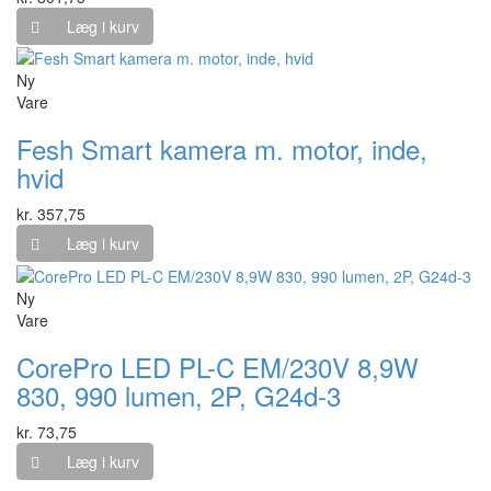
Læg i kurv
Ny
Vare
Fesh Smart kamera m. motor, inde,
hvid
kr. 357,75
Læg i kurv
Ny
Vare
CorePro LED PL-C EM/230V 8,9W
830, 990 lumen, 2P, G24d-3
kr. 73,75
Læg i kurv