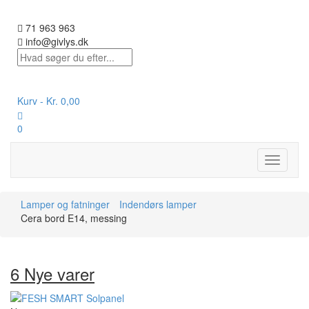
71 963 963
info@givlys.dk
Kurv -
Kr.
0,00
0
Toggle
navigati
Lamper og fatninger
Indendørs lamper
Cera bord E14, messing
6 Nye varer