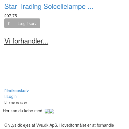
Star Trading Solcellelampe ...
207,75
Læg i kurv
Vi forhandler...
Indkøbskurv
Login
Fragt fra kr. 69,-
Her kan du købe med
GivLys.dk ejes af Vvs.dk ApS. Hovedformålet er at forhandle