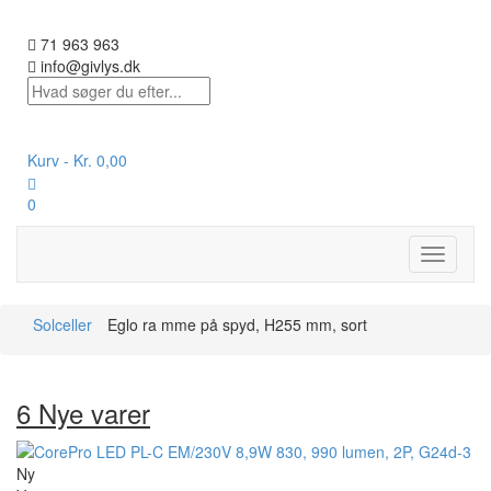
71 963 963
info@givlys.dk
Kurv -
Kr.
0,00
0
Toggle
navigati
Solceller
Eglo ra mme på spyd, H255 mm, sort
6 Nye varer
Ny