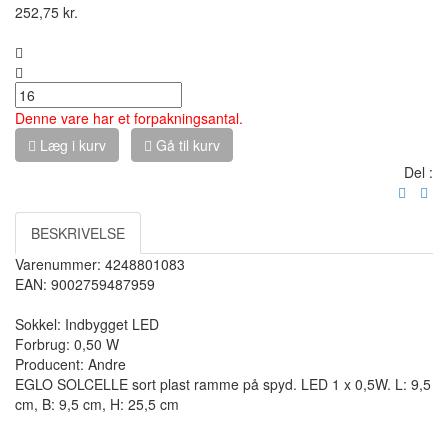
252,75
kr.
Stk(Stk) :
Denne vare har et forpakningsantal.
Læg i kurv
Gå til kurv
Del :
BESKRIVELSE
Varenummer: 4248801083
EAN: 9002759487959
Sokkel: Indbygget LED
Forbrug: 0,50 W
Producent:
Andre
EGLO SOLCELLE sort plast ramme på spyd. LED 1 x 0,5W. L: 9,5
cm, B: 9,5 cm, H: 25,5 cm