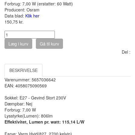
Forbrug: 7,00 W (erstatter: 60 Watt)
Producent:
Osram
Data blad:
Klik her
150,75
kr.
Pakke(Pak) :
Læg i kurv
Gå til kurv
Del :
BESKRIVELSE
Varenummer: 5657036642
EAN: 4058075090569
Sokkel: E27 - Gevind Stort 230V
Dæmpbar: Nej
Forbrug: 7,00 W
Lysstyrke(Lumen): 806lm
Effektivitet, Lumen pr. watt: 115,14 L/W
Farve: Varm Hvid(827, 2700 kelvin)