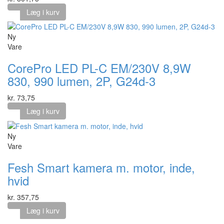
Læg i kurv
Ny
Vare
CorePro LED PL-C EM/230V 8,9W
830, 990 lumen, 2P, G24d-3
kr. 73,75
Læg i kurv
Ny
Vare
Fesh Smart kamera m. motor, inde,
hvid
kr. 357,75
Læg i kurv