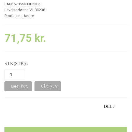
EAN: 5706503302386
Leverandør nr: VL 30238
Producent:
Andre
71,75
kr.
STK(STK) :
Læg i kurv
Gå til kurv
DEL :