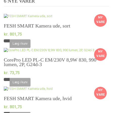
6 NYE VARER
NY
VARE
FESH SMART Kamera ude, sort
kr. 801,75
Læg i kurv
NY
VARE
CorePro LED PL-C EM/230V 8,9W 830, 990
lumen, 2P, G24d-3
kr. 73,75
Læg i kurv
NY
VARE
FESH SMART Kamera ude, hvid
kr. 801,75