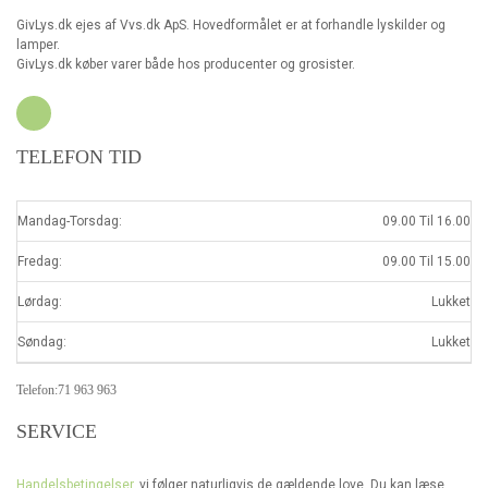
GivLys.dk ejes af Vvs.dk ApS. Hovedformålet er at forhandle lyskilder og
lamper.
GivLys.dk køber varer både hos producenter og grosister.
TELEFON TID
Mandag-Torsdag:
09.00 Til 16.00
Fredag:
09.00 Til 15.00
Lørdag:
Lukket
Søndag:
Lukket
Telefon:71 963 963
SERVICE
Handelsbetingelser
, vi følger naturligvis de gældende love. Du kan læse