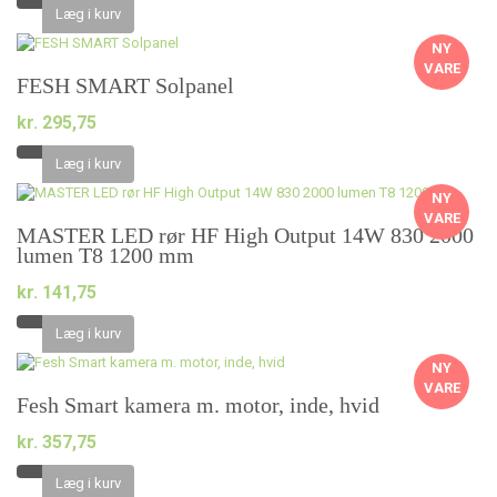
Læg i kurv
NY
VARE
FESH SMART Solpanel
kr. 295,75
Læg i kurv
NY
VARE
MASTER LED rør HF High Output 14W 830 2000
lumen T8 1200 mm
kr. 141,75
Læg i kurv
NY
VARE
Fesh Smart kamera m. motor, inde, hvid
kr. 357,75
Læg i kurv