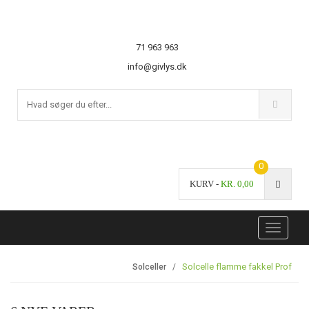
71 963 963
info@givlys.dk
0
KURV -
KR.
0,00
Toggle
navigati
Solcelle flamme fakkel Prof
Solceller