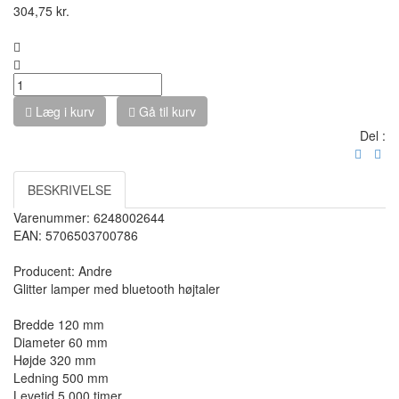
304,75
kr.
Stk(Stk) :
Læg i kurv
Gå til kurv
Del :
BESKRIVELSE
Varenummer: 6248002644
EAN: 5706503700786
Producent:
Andre
Glitter lamper med bluetooth højtaler
Bredde 120 mm
Diameter 60 mm
Højde 320 mm
Ledning 500 mm
Levetid 5.000 timer