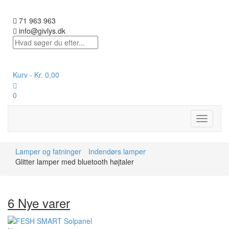
71 963 963
info@givlys.dk
Kurv -
Kr.
0,00
0
Toggle
navigati
Lamper og fatninger
Indendørs lamper
Glitter lamper med bluetooth højtaler
6 Nye varer