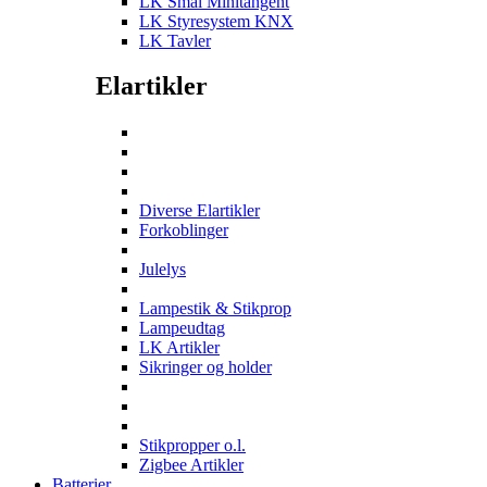
LK Smal Minitangent
LK Styresystem KNX
LK Tavler
Elartikler
Diverse Elartikler
Forkoblinger
Julelys
Lampestik & Stikprop
Lampeudtag
LK Artikler
Sikringer og holder
Stikpropper o.l.
Zigbee Artikler
Batterier