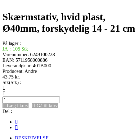
Skærmstativ, hvid plast,
Ø40mm, forskydelig 14 - 21 cm
På lager :
JA : 105 Stk
Varenummer: 6249100228
EAN: 5711958000886
Leverandør nr: 401B000
Producent:
Andre
43,75
kr.
Stk(Stk) :
Læg i kurv
Gå til kurv
Del :
BESKRIVELSE