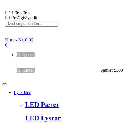
71 963 963
info@givlys.dk
Kurv -
Kr.
0,00
0
Til kassen
Til kassen
Samlet :
0,00
Toggle
navigation
Lyskilder
LED Pærer
LED Lysrør