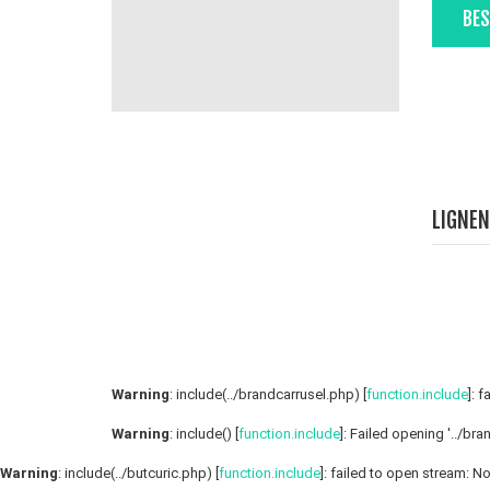
BES
LIGNEN
Warning
: include(../brandcarrusel.php) [
function.include
]: 
Warning
: include() [
function.include
]: Failed opening '../bra
Warning
: include(../butcuric.php) [
function.include
]: failed to open stream: No