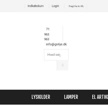
Indkøbskurv
Login
Fragt fra kr. 69,-
71
963
963
info@givlys.dk
LYSKILDER
LAMPER
EL ARTIK