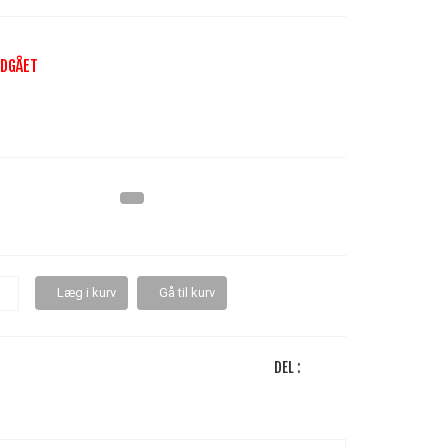
DGÅET
Læg i kurv
Gå til kurv
DEL :