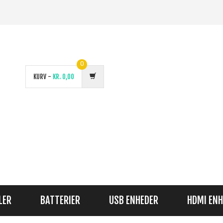
0
KURV -
KR.
0,00
LER
BATTERIER
USB ENHEDER
HDMI ENH