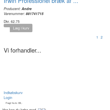
Irwin Professionel bræk af ...
Producent:
Andre
Varenummer:
881741715
Dkr. 62.75
Læg i kurv
1
2
Vi forhandler...
Indkøbskurv
Login
Fragt fra kr. 69,-
Her kan du købe med