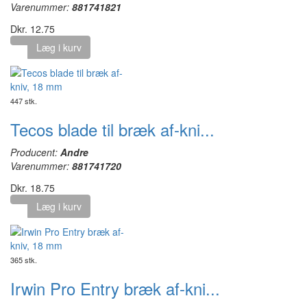
Varenummer:
881741821
Dkr. 12.75
Læg i kurv
447 stk.
Tecos blade til bræk af-kni...
Producent:
Andre
Varenummer:
881741720
Dkr. 18.75
Læg i kurv
365 stk.
Irwin Pro Entry bræk af-kni...