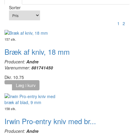
Sorter
1
2
157 stk.
Bræk af kniv, 18 mm
Producent:
Andre
Varenummer:
881741450
Dkr. 10.75
Læg i kurv
158 stk.
Irwin Pro-entry kniv med br...
Producent:
Andre