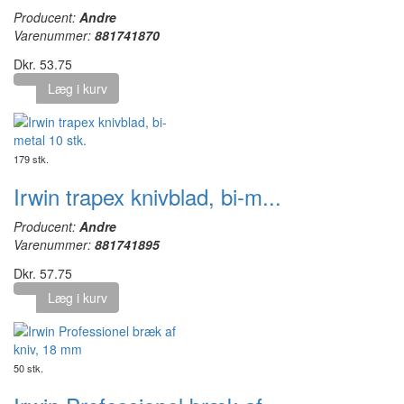
Producent:
Andre
Varenummer:
881741870
Dkr. 53.75
Læg i kurv
179 stk.
Irwin trapex knivblad, bi-m...
Producent:
Andre
Varenummer:
881741895
Dkr. 57.75
Læg i kurv
50 stk.