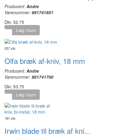
Producent:
Andre
Varenummer:
881741851
Dkr. 52.75
Læg i kurv
257 stk.
Olfa bræk af-kniv, 18 mm
Producent:
Andre
Varenummer:
881741700
Dkr. 53.75
Læg i kurv
181 stk.
Irwin blade til bræk af kni...