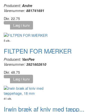
Producent:
Andre
Varenummer:
881741691
Dkr. 22.75
Læg i kurv
5 stk.
FILTPEN FOR MÆRKER
Producent:
VanPee
Varenummer:
3921602610
Dkr. 48.75
Læg i kurv
41 stk.
Irwin bræk af kniv med tæpp...