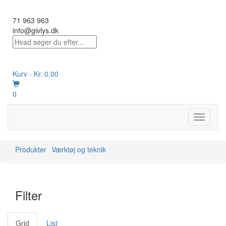
71 963 963
info@givlys.dk
Kurv -
Kr.
0,00
0
Toggle
navigati
Produkter
Værktøj og teknik
Filter
Grid
List