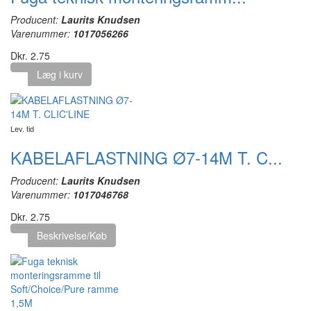
Producent:
Laurits Knudsen
Varenummer:
1017056266
Dkr. 2.75
Læg i kurv
Lev. tid
KABELAFLASTNING Ø7-14M T. C...
Producent:
Laurits Knudsen
Varenummer:
1017046768
Dkr. 2.75
Beskrivelse/Køb