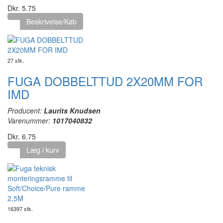
Dkr. 5.75
Beskrivelse/Køb
27 stk.
FUGA DOBBELTTUD 2X20MM FOR
IMD
Producent:
Laurits Knudsen
Varenummer:
1017040832
Dkr. 6.75
Læg i kurv
16397 stk.