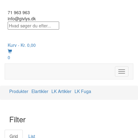
71 963 963
info@givlys.dk
Kurv -
Kr.
0,00
0
Toggle
navigati
Produkter
Elartikler
LK Artikler
LK Fuga
Filter
Grid
List