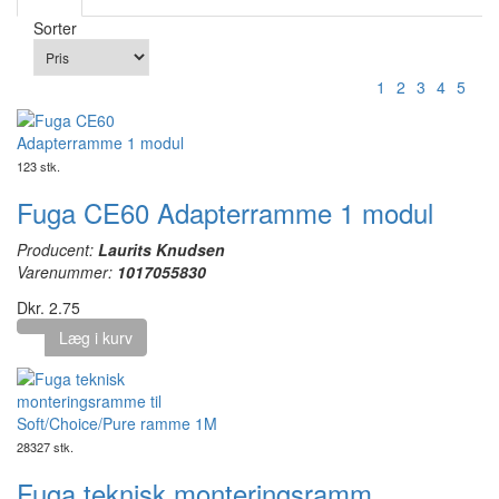
Sorter
1
2
3
4
5
123 stk.
Fuga CE60 Adapterramme 1 modul
Producent:
Laurits Knudsen
Varenummer:
1017055830
Dkr. 2.75
Læg i kurv
28327 stk.
Fuga teknisk monteringsramm...