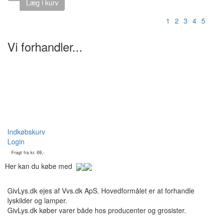
Læg i kurv
1
2
3
4
5
Vi forhandler...
Indkøbskurv
Login
Fragt fra kr. 69,-
Her kan du købe med
GivLys.dk ejes af Vvs.dk ApS. Hovedformålet er at forhandle
lyskilder og lamper.
GivLys.dk køber varer både hos producenter og grosister.