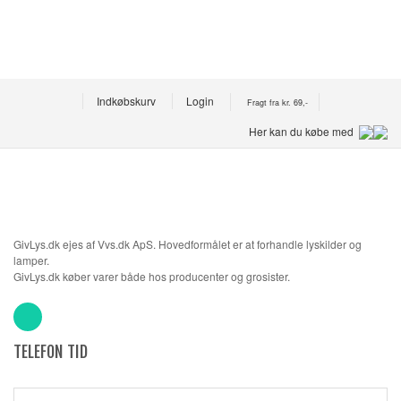
Indkøbskurv
Login
Fragt fra kr. 69,-
Her kan du købe med
GivLys.dk ejes af Vvs.dk ApS. Hovedformålet er at forhandle lyskilder og
lamper.
GivLys.dk køber varer både hos producenter og grosister.
TELEFON TID