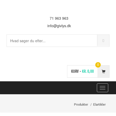
71 963 963
info@givlys.dk
0
KURV -
KR.
0,00
Toggle
navigati
Produkter
Elartikler