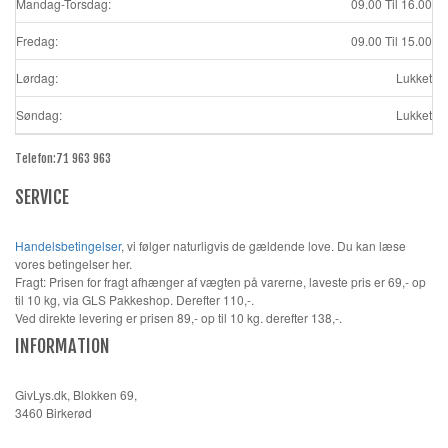
Mandag-Torsdag:
09.00 Til 16.00
Fredag:
09.00 Til 15.00
Lørdag:
Lukket
Søndag:
Lukket
Telefon:71 963 963
SERVICE
Handelsbetingelser
, vi følger naturligvis de gældende love. Du kan læse
vores betingelser her.
Fragt: Prisen for fragt afhænger af vægten på varerne, laveste pris er 69,- op
til 10 kg, via GLS Pakkeshop. Derefter 110,-.
Ved direkte levering er prisen 89,- op til 10 kg. derefter 138,-.
INFORMATION
GivLys.dk, Blokken 69,
3460 Birkerød