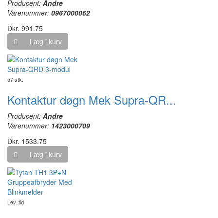
Producent:
Andre
Varenummer:
0967000062
Dkr. 991.75
Læg i kurv
57 stk.
Kontaktur døgn Mek Supra-QR...
Producent:
Andre
Varenummer:
1423000709
Dkr. 1533.75
Læg i kurv
Lev. tid