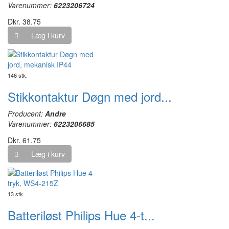
Varenummer:
6223206724
Dkr. 38.75
Læg i kurv
146 stk.
Stikkontaktur Døgn med jord...
Producent:
Andre
Varenummer:
6223206685
Dkr. 61.75
Læg i kurv
13 stk.
Batteriløst Philips Hue 4-t...