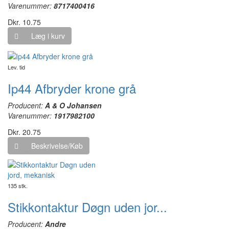
Varenummer:
8717400416
Dkr. 10.75
Læg i kurv
Lev. tid
Ip44 Afbryder krone grå
Producent:
A & O Johansen
Varenummer:
1917982100
Dkr. 20.75
Beskrivelse/Køb
135 stk.
Stikkontaktur Døgn uden jor...
Producent:
Andre