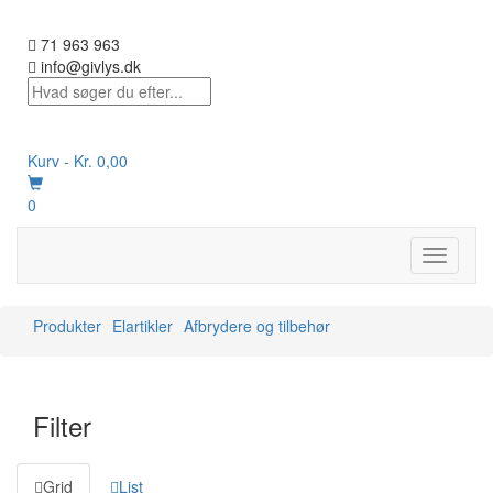
71 963 963
info@givlys.dk
Kurv -
Kr.
0,00
0
Toggle
navigati
Produkter
Elartikler
Afbrydere og tilbehør
Filter
Grid
List