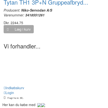
Tytan TH1 3P+N Gruppeafbryd...
Producent:
Niko-Servodan A/S
Varenummer:
3418551261
Dkr. 2244.75
Læg i kurv
Vi forhandler...
Indkøbskurv
Login
Fragt fra kr. 69,-
Her kan du købe med