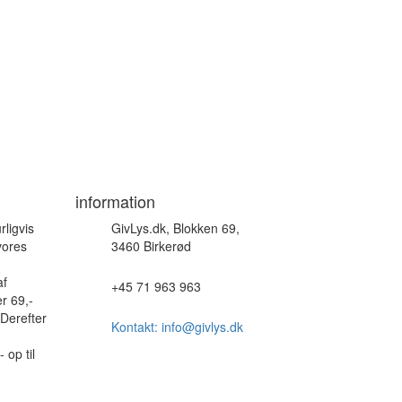
information
rligvis
GivLys.dk, Blokken 69,
vores
3460 Birkerød
af
+45 71 963 963
r 69,-
 Derefter
Kontakt: info@givlys.dk
 op til