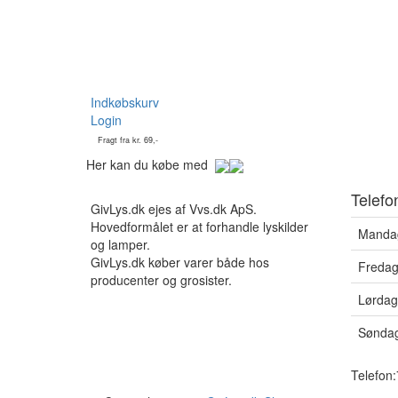
Indkøbskurv
Login
Fragt fra kr. 69,-
Her kan du købe med
Telefon
GivLys.dk ejes af Vvs.dk ApS.
Hovedformålet er at forhandle lyskilder
Mandag
og lamper.
GivLys.dk køber varer både hos
Fredag
producenter og grosister.
Lørdag
Søndag
Telefon