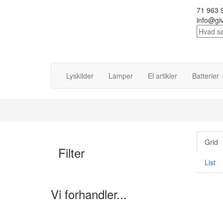
71 963 
info@giv
Lyskilder
Lamper
El artikler
Batterier
Grid
Filter
List
Vi forhandler...