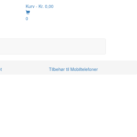
Kurv -
Kr.
0,00
0
t
Tilbehør til Mobiltelefoner