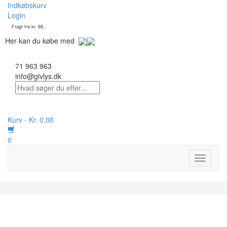
Indkøbskurv
Login
Fragt fra kr. 69,-
Her kan du købe med
71 963 963
info@givlys.dk
Kurv -
Kr.
0,00
0
Toggle
navigati
På lager :