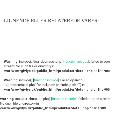
LIGNENDE ELLER RELATEREDE VARER:
Warning
: include(../brandcarrusel.php) [
function.include
]: failed to open
stream: No such file or directory in
/var/www/givlys.dk/public_html/produkter/detail.php
on line
900
Warning
: include() [
function.include
]: Failed opening
'../brandcarrusel.php' for inclusion (include_path='.') in
/var/www/givlys.dk/public_html/produkter/detail.php
on line
900
Warning
: include(../butcuric.php) [
function.include
]: failed to open stream:
No such file or directory in
/var/www/givlys.dk/public_html/produkter/detail.php
on line
909