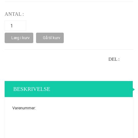
ANTAL :
Læg i kurv
Gå til kurv
DEL :
BESKRIVELSE
Varenummer: