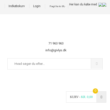
Her kan du købe med
Indkøbskurv
Login
Fragt fra kr. 69,-
71 963 963
info@givlys.dk
0
KURV -
KR.
0,00