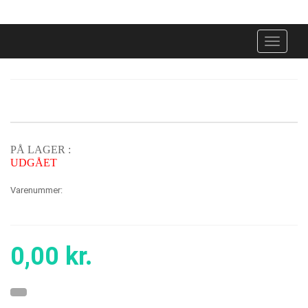
Toggle
navigati
PÅ LAGER :
UDGÅET
Varenummer:
0,00
kr.