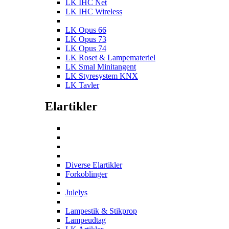
LK IHC Net
LK IHC Wireless
LK Opus 66
LK Opus 73
LK Opus 74
LK Roset & Lampemateriel
LK Smal Minitangent
LK Styresystem KNX
LK Tavler
Elartikler
Diverse Elartikler
Forkoblinger
Julelys
Lampestik & Stikprop
Lampeudtag