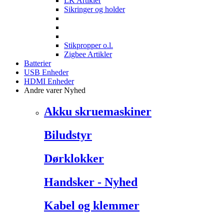
LK Artikler
Sikringer og holder
Stikpropper o.l.
Zigbee Artikler
Batterier
USB Enheder
HDMI Enheder
Andre varer
Nyhed
Akku skruemaskiner
Biludstyr
Dørklokker
Handsker - Nyhed
Kabel og klemmer