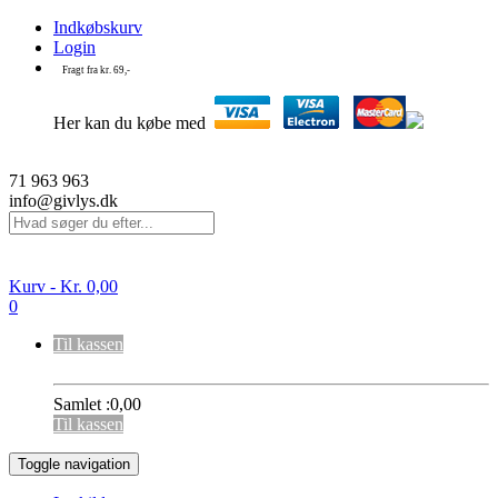
Indkøbskurv
Login
Fragt fra kr. 69,-
Her kan du købe med
71 963 963
info@givlys.dk
Kurv -
Kr.
0,00
0
Til kassen
Samlet :
0,00
Til kassen
Toggle navigation