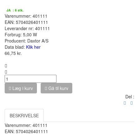
På lager :
JA : 6 stk.
Varenummer: 401111
EAN: 5704026401111
Leverandør nr: 401111
Forbrug: 5,00 W
Producent:
Daxtor A/S
Data blad:
Klik her
66,75
kr.
stk.(stk) :
Læg i kurv
Gå til kurv
Del :
BESKRIVELSE
Varenummer: 401111
EAN: 5704026401111