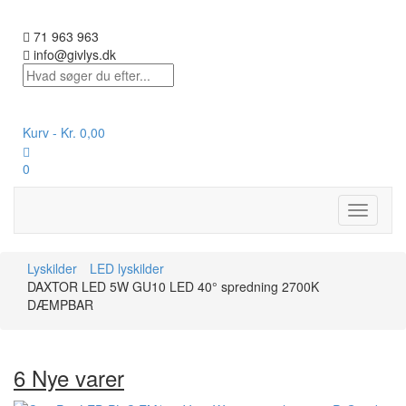
71 963 963
info@givlys.dk
Kurv -
Kr.
0,00
0
Toggle
navigati
Lyskilder
LED lyskilder
DAXTOR LED 5W GU10 LED 40° spredning 2700K
DÆMPBAR
6 Nye varer