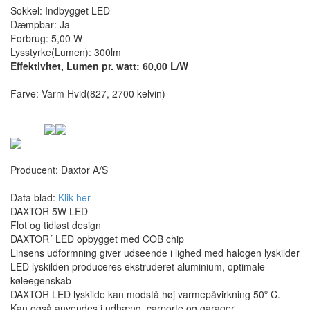
Sokkel: Indbygget LED
Dæmpbar: Ja
Forbrug: 5,00 W
Lysstyrke(Lumen): 300lm
Effektivitet, Lumen pr. watt: 60,00 L/W
Farve: Varm Hvid(827, 2700 kelvin)
Producent:
Daxtor A/S
Data blad:
Klik her
DAXTOR 5W LED
Flot og tidløst design
DAXTOR´ LED opbygget med COB chip
Linsens udformning giver udseende i lighed med halogen lyskilder
LED lyskilden produceres ekstruderet aluminium, optimale
køleegenskab
DAXTOR LED lyskilde kan modstå høj varmepåvirkning 50º C.
Kan også anvendes i udhæng, carporte og garager