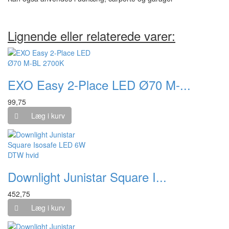
Lignende eller relaterede varer:
EXO Easy 2-Place LED Ø70 M-...
99,75
Læg i kurv
Downlight Junistar Square I...
452,75
Læg i kurv